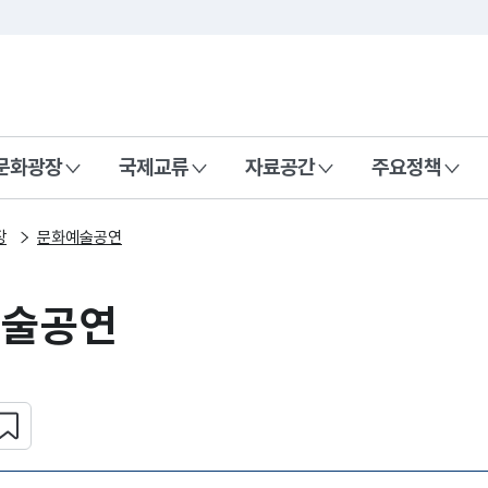
본문 바로가기
주메뉴 바로가기
 나라, 함께 행복한 대한민국
문화광장
국제교류
자료공간
주요정책
장
문화예술공연
예술공연
심 콘텐츠 설정하기
복사