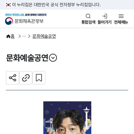
본문 바로가기
주메뉴 바로가기
이 누리집은 대한민국 공식 전자정부 누리집입니다.
국민이 주인인 나라, 함께 행복한
문화체육관광부
통합검색
들어가기
전체메뉴
문화광장
홈
문화예술공연
문화예술공연
열기
관심 콘텐츠 설정하기
공유하기
주소복사