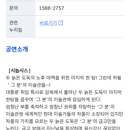
문의
1588-2757
관련
바로가기
누리집
공연소개
［시놉시스］
두 늙은 도둑의 노후 대책을 위한 마지막 한 탕! 그런데 하필
＇그 분'의 미술관을…!
대통령 취임 특사로 감옥에서 풀려난 두 늙은 도둑이 마지막
한탕을 꿈꾸며 '그 분'의 미술관에 잠입하게 된다.
엄청난 부를 축적하고 엄청난 권위를 자랑하는 '그 분'의
미술관엔 세계적인 현대 미술가들의 작품이 소장되어 있지만
작품의 가치를 모르는 두 늙은 도둑은 '그 분'의 금고만을
노린다. 금고 앞에서 지난날을 회상하며 옥신각신 끊임없이