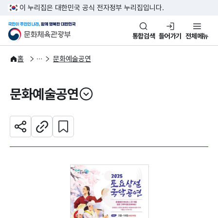
본문 바로가기
주메뉴 바로가기
이 누리집은 대한민국 공식 전자정부 누리집입니다.
국민이 주인인 나라, 함께 행복한
문화체육관광부
통합검색
들어가기
전체메뉴
문화광장
홈
문화예술공연
문화예술공연
열기
관심 콘텐츠 설정하기
공유하기
주소복사