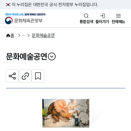
본문 바로가기
주메뉴 바로가기
이 누리집은 대한민국 공식 전자정부 누리집입니다.
국민이 주인인 나라, 함께 행복한
문화체육관광부
통합검색
들어가기
전체메뉴
문화광장
홈
문화예술공연
문화예술공연
열기
관심 콘텐츠 설정하기
공유하기
주소복사