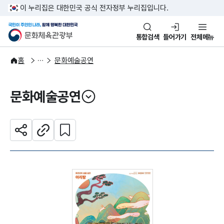
본문 바로가기
주메뉴 바로가기
이 누리집은 대한민국 공식 전자정부 누리집입니다.
국민이 주인인 나라, 함께 행복한
문화체육관광부
통합검색
들어가기
전체메뉴
문화광장
홈
문화예술공연
문화예술공연
열기
관심 콘텐츠 설정하기
공유하기
주소복사