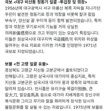
국보 <대구 비산동 청동기 일괄 -투겁창 및 꺾창>
1956년에 대구광역시 서구 와룡산 북쪽 자락을 지나가던
주민이 발견한 청동기로 창과 꺾창을 비롯해 칼과 칼집
부속구, 양산살 끝 꾸미개 등이 함께 발견되었습니다. 특히
창과 꺾창은 무기로서의 기능을 거의 상실한
의례용儀禮用으로 크고 위엄이 있는 모습이 특징입니다.
이들은 원삼국시대 대구지역 국읍國邑의 위치와 위상을
알려주는 주요 자료로 이러한 가치를 인정받아 1971년
국보로 지정되었습니다.
보물 <전 고령 일괄 유물>
경상북도 고령군 지산동 고분군에서 출토되었다고
전해집니다. 고령은 삼국시대 대가야의 중심지로, 특히
지산동 고분군은 삼국시대 대가야 왕과 왕족의 묘역으로
알려져 있습니다. 전시품은 유리구슬 목걸이頸飾, 큰
칼大刀, 말갖춤馬具 등으로 대가야 지배계층의 장신구와
복식문화 그리고 무기와 말을 화려하게 장식한 당시의
물질문화를 잘 살필 수 있는 자료입니다. 1973년에 보물로