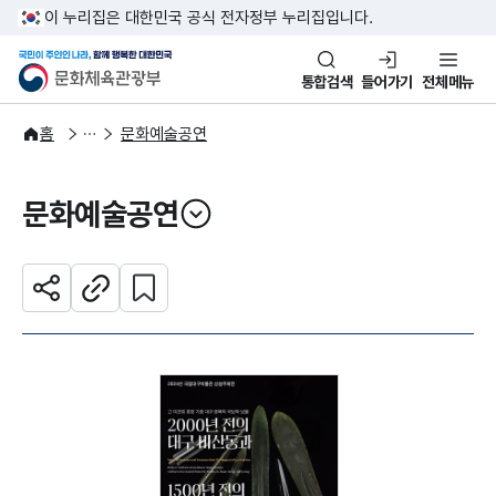
본문 바로가기
주메뉴 바로가기
이 누리집은 대한민국 공식 전자정부 누리집입니다.
국민이 주인인 나라, 함께 행복한
문화체육관광부
통합검색
들어가기
전체메뉴
문화광장
홈
문화예술공연
문화예술공연
열기
관심 콘텐츠 설정하기
공유하기
주소복사