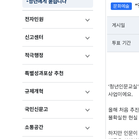
청년에게 묻습니다
“
문화예술
전자민원
게시일
신고센터
투표 기간
적극행정
특별성과포상 추천
‘청년인문교실’
규제개혁
사업이에요.
국민신문고
올해 처음 추진
불확실한 현실
소통공간
하지만 인문이 