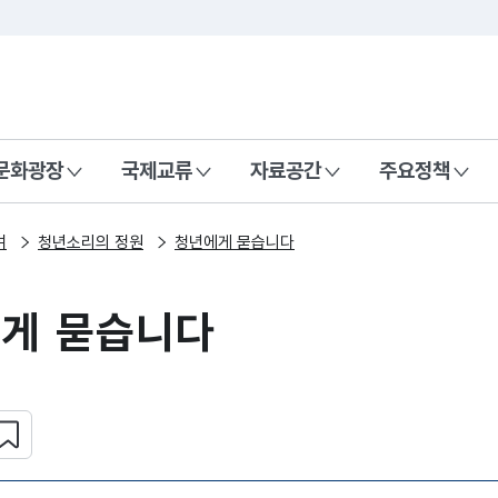
본문 바로가기
주메뉴 바로가기
 나라, 함께 행복한 대한민국
문화광장
국제교류
자료공간
주요정책
여
청년소리의 정원
청년에게 묻습니다
게 묻습니다
심 콘텐츠 설정하기
복사