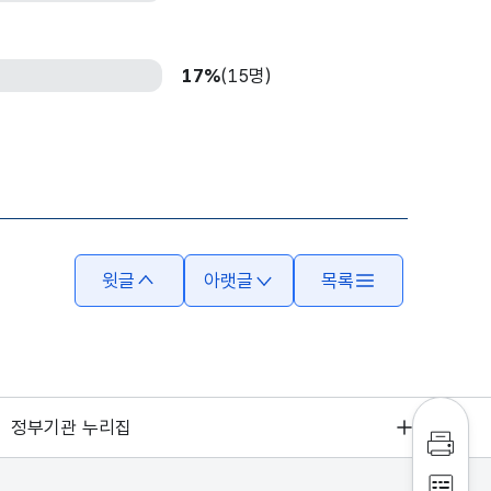
17%
(15명)
윗글
아랫글
목록
정부기관 누리집
인쇄하