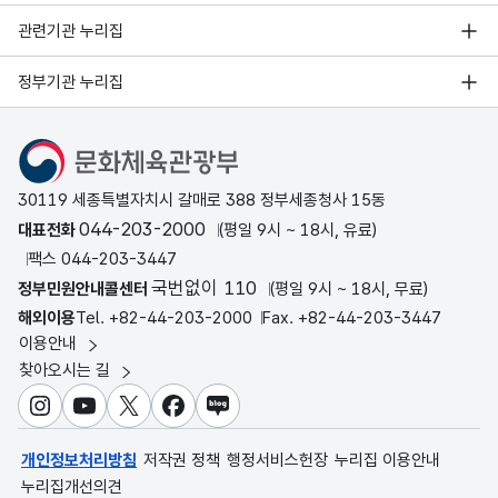
관련기관 누리집
정부기관 누리집
문화체육관광부
30119 세종특별자치시 갈매로 388 정부세종청사 15동
044-203-2000
대표전화
(평일 9시 ~ 18시, 유료)
팩스 044-203-3447
국번없이 110
정부민원안내콜센터
(평일 9시 ~ 18시, 무료)
해외이용
Tel. +82-44-203-2000
Fax. +82-44-203-3447
이용안내
찾아오시는 길
인스타그램
유튜브
X
페이스북
블로그
개인정보처리방침
저작권 정책
행정서비스헌장
누리집 이용안내
누리집개선의견