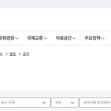
본문 바로가기
주메뉴 바로가기
 나라, 함께 행복한 대한민국
문화광장
국제교류
자료공간
주요정책
식
알림
공지