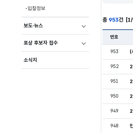
입찰정보
총
953
건
[1
보도·뉴스
번호
포상 후보자 접수
공지 - 번호, 
953
소식지
952
951
950
949
948