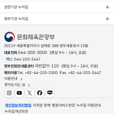
관련기관 누리집
정부기관 누리집
문화체육관광부
30119 세종특별자치시 갈매로 388 정부세종청사 15동
044-203-2000
대표전화
(평일 9시 ~ 18시, 유료)
팩스 044-203-3447
국번없이 110
정부민원안내콜센터
(평일 9시 ~ 18시, 무료)
해외이용
Tel. +82-44-203-2000
Fax. +82-44-203-3447
이용안내
찾아오시는 길
인스타그램
유튜브
X
페이스북
블로그
개인정보처리방침
저작권 정책
행정서비스헌장
누리집 이용안내
누리집개선의견