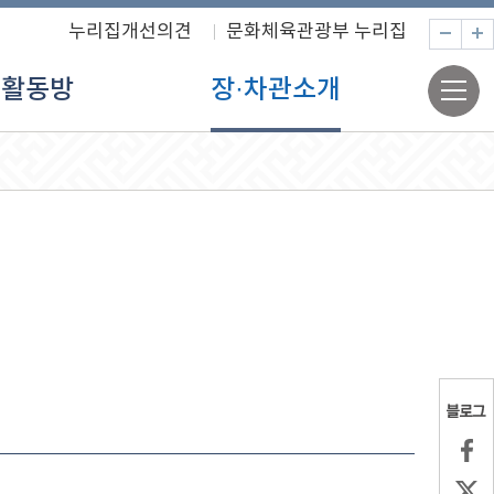
누리집개선의견
문화체육관광부 누리집
축
전
활동방
장·차관소개
체
메
뉴