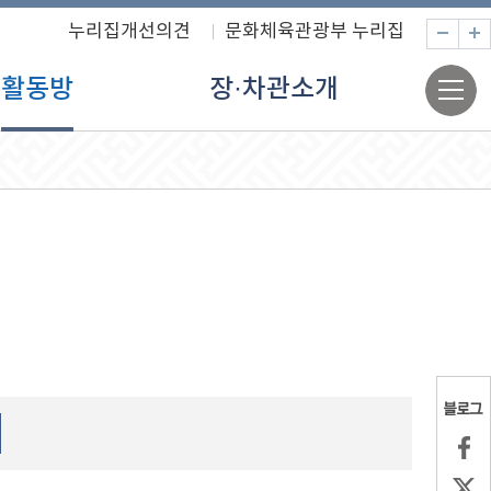
누리집개선의견
문화체육관광부 누리집
축
전
활동방
장·차관소개
체
메
뉴