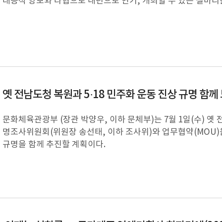
대승적 양보와 타협으로 내년으로 연기, 개최할 수 있는 실마리
옛 전남도청 복원과 5·18 민주화 운동 진상 규명 함께 도모(
문화체육관광부 (장관 박양우, 이하 문체부)는 7월 1일(수) 옛
명조사위원회(위원장 송선태, 이하 조사위)와 업무협약(MOU)
규명을 함께 추진할 계획이다.