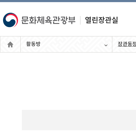
활동방
장관동
열린장관
실