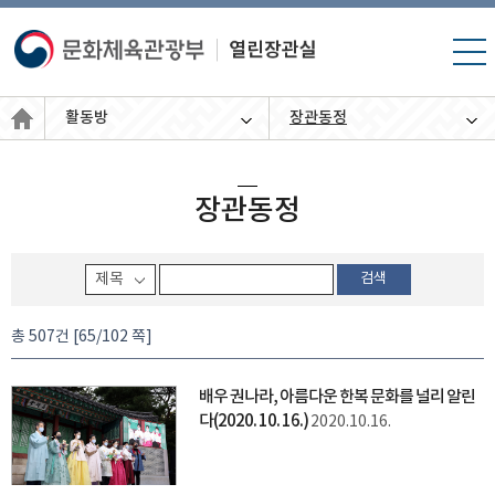
모바
일 메
뉴 열
활동방
장관동정
기
장관동정
검색
총 507건 [65/102 쪽]
배우 권나라, 아름다운 한복 문화를 널리 알린
다(2020. 10. 16.)
2020.10.16.