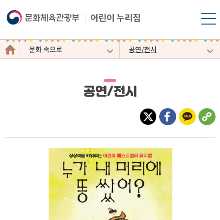
모바
일
문
메뉴
문화 속으로
공연/전시
화
열기
이
야
기
공연/전시