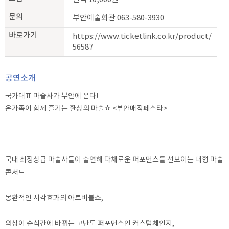
문의
부안예술회관 063-580-3930
바로가기
https://www.ticketlink.co.kr/product/
56587
공연소개
국가대표 마술사가 부안에 온다!
온가족이 함께 즐기는 환상의 마술쇼 <부안매직페스타>
국내 최정상급 마술사들이 출연해 다채로운 퍼포먼스를 선보이는 대형 마술
콘서트
몽환적인 시각효과의 아트버블쇼,
의상이 순식간에 바뀌는 고난도 퍼포먼스인 커스텀체인지,