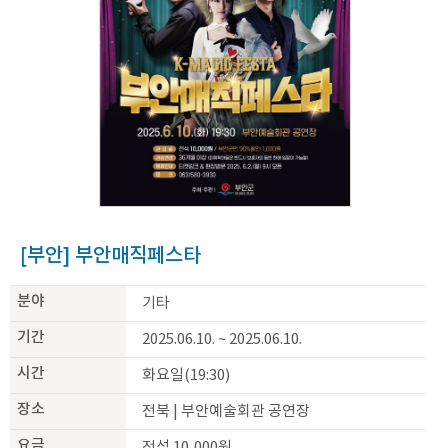
[부안] 부안매직페스타
분야
기타
기간
2025.06.10. ~ 2025.06.10.
시간
화요일(19:30)
장소
전북 | 부안예술회관 공연장
요금
전석 10,000원