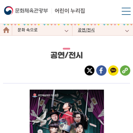
모바
일
문
메뉴
문화 속으로
공연/전시
화
열기
이
야
기
공연/전시