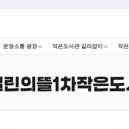
본문 바로가기
운영소통 광장
작은도서관 길라잡이
작은
일린의뜰1차작은도