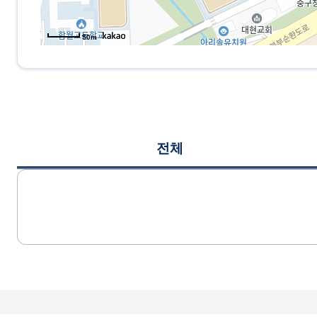
50m
전체
게시글 목록