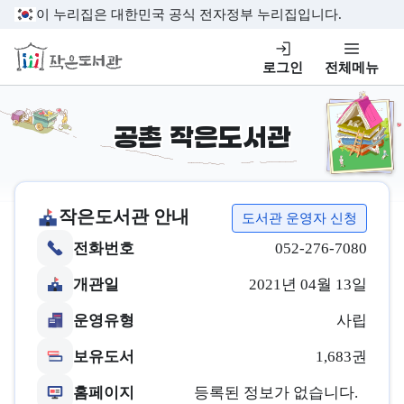
본문 바로가기
이 누리집은 대한민국 공식 전자정부 누리집입니다.
작은도서관
로그인
전체메뉴
공촌 작은도서관
작은도서관 안내
도서관 운영자 신청
전화번호
052-276-7080
개관일
2021년 04월 13일
운영유형
사립
보유도서
1,683권
홈페이지
등록된 정보가 없습니다.