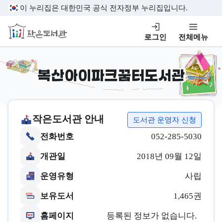
본문 바로가기
이 누리집은 대한민국 공식 전자정부 누리집입니다.
작은도서관
로그인
전체메뉴
복산아이파크꿈터도서관
작은도서관 안내
도서관 운영자 신청
전화번호
052-285-5030
개관일
2018년 09월 12일
운영유형
사립
보유도서
1,465권
홈페이지
등록된 정보가 없습니다.