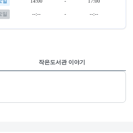
요일
14:00
-
17:00
요일
--:--
-
--:--
작은도서관 이야기