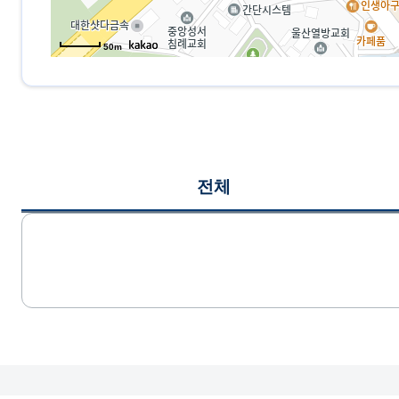
50m
전체
게시글 목록