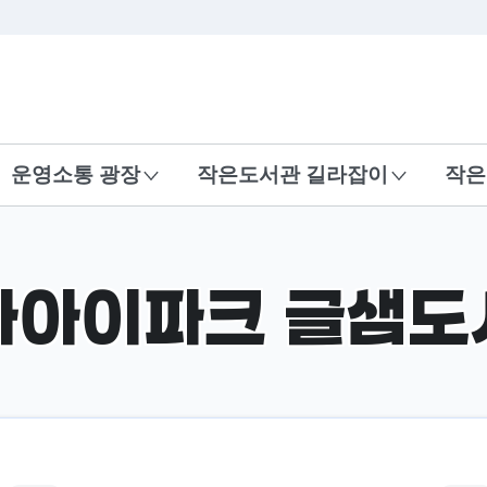
본문 바로가기
운영소통 광장
작은도서관 길라잡이
작은
사아이파크 글샘도