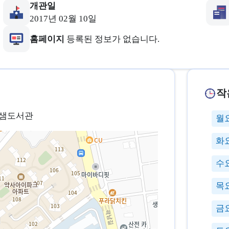
개관일
2017년 02월 10일
홈페이지
등록된 정보가 없습니다.
작
 글샘도서관
월
화
수
목
금