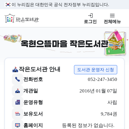
본문 바로가기
이 누리집은 대한민국 공식 전자정부 누리집입니다.
작은도서관
로그인
전체메뉴
옥현으뜸마을 작은도서관
작은도서관 안내
도서관 운영자 신청
전화번호
052-247-3450
개관일
2016년 01월 07일
운영유형
사립
보유도서
9,784권
홈페이지
등록된 정보가 없습니다.