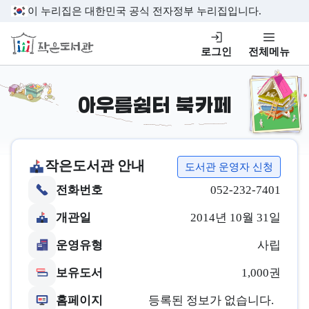
본문 바로가기
이 누리집은 대한민국 공식 전자정부 누리집입니다.
작은도서관
로그인
전체메뉴
아우름쉼터 북카페
작은도서관 안내
도서관 운영자 신청
전화번호
052-232-7401
개관일
2014년 10월 31일
운영유형
사립
보유도서
1,000권
홈페이지
등록된 정보가 없습니다.