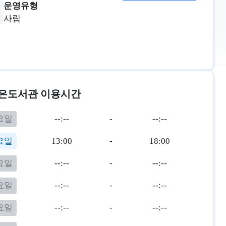
운영유형
사립
은도서관 이용시간
요일
--:--
-
--:--
요일
13:00
-
18:00
요일
--:--
-
--:--
요일
--:--
-
--:--
요일
--:--
-
--:--