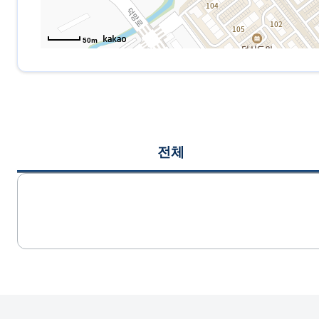
50m
전체
게시글 목록