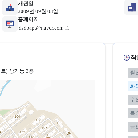
개관일
2009년 09월 08일
홈페이지
dsdbapt@naver.com
작
트) 상가동 3층
월
화
수
목
금