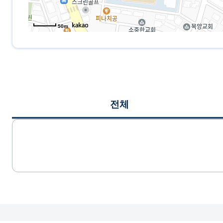
50m
전체
게시글 목록