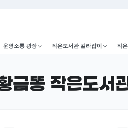
본문 바로가기
운영소통 광장
작은도서관 길라잡이
작은
황금똥 작은도서