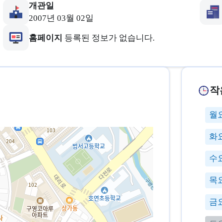
개관일
2007년 03월 02일
홈페이지
등록된 정보가 없습니다.
작
월
화
수
목
금