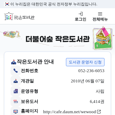
본문 바로가기
이 누리집은 대한민국 공식 전자정부 누리집입니다.
작은도서관
로그인
전체메뉴
더불어숲 작은도서관
작은도서관 안내
도서관 운영자 신청
전화번호
052-236-6053
개관일
2010년 06월 07일
운영유형
사립
보유도서
6,414권
홈페이지
http://cafe.daum.net/wewood