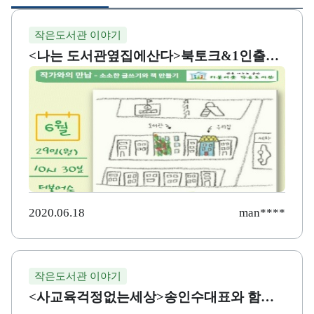
게시글 목록
작은도서관 이야기
<나는 도서관옆집에산다>북토크&1인출판
책만들기
2020.06.18
man****
작은도서관 이야기
<사교육걱정없는세상>송인수대표와 함께