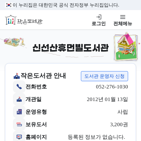
본문 바로가기
이 누리집은 대한민국 공식 전자정부 누리집입니다.
작은도서관
로그인
전체메뉴
신선산휴먼빌도서관
작은도서관 안내
도서관 운영자 신청
전화번호
052-276-1030
개관일
2012년 01월 13일
운영유형
사립
보유도서
3,200권
홈페이지
등록된 정보가 없습니다.