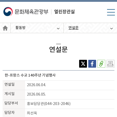
모바
일 메
뉴 열
활동방
연설문
기
연설문
X(엑
페이
주소
인쇄
스)
스북
복사
하기
한-프랑스 수교 140주년 기념행사
연설일
2026.06.04.
게시일
2026.06.05.
담당부서
홍보담당관(044-203-2046)
담당자
최선옥