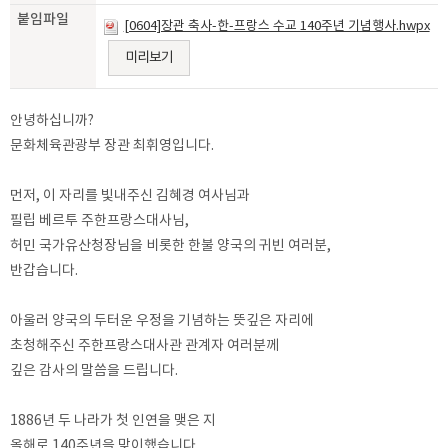
붙임파일
[0604]장관 축사-한-프랑스 수교 140주년 기념행사.hwpx
미리보기
안녕하십니까?
문화체육관광부 장관 최휘영입니다.
먼저, 이 자리를 빛내주신 김혜경 여사님과
필립 베르투 주한프랑스대사님,
허민 국가유산청장님을 비롯한 한불 양국의 귀빈 여러분,
반갑습니다.
아울러 양국의 두터운 우정을 기념하는 뜻깊은 자리에
초청해주신 주한프랑스대사관 관계자 여러분께
깊은 감사의 말씀을 드립니다.
1886년 두 나라가 첫 인연을 맺은 지
올해로 140주년을 맞이했습니다.