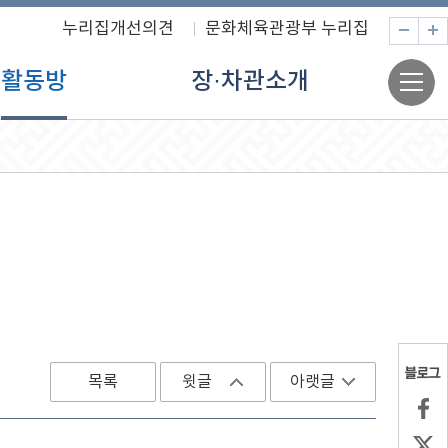
누리집개선의견
문화체육관광부 누리집
축
전
활동방
장·차관소개
체
메
뉴
목록
윗글
아랫글