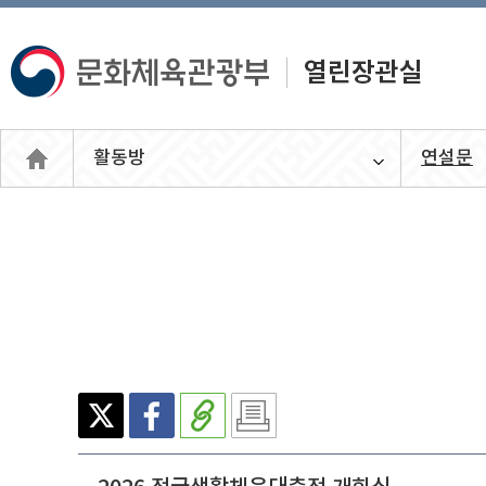
활동방
연설문
열린장관
실
X(엑
페이
주소
인쇄
스)
스북
복사
하기