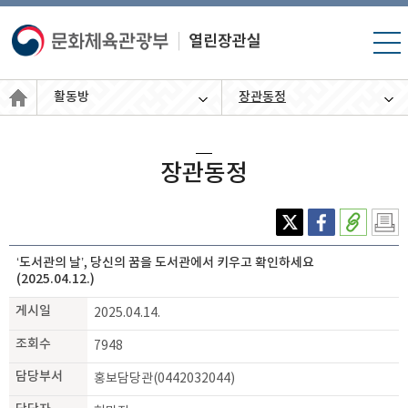
모바
일 메
뉴 열
활동방
장관동정
기
장관동정
X(엑
페이
주소
인쇄
스)
스북
복사
하기
‘도서관의 날’, 당신의 꿈을 도서관에서 키우고 확인하세요
(2025.04.12.)
게시일
2025.04.14.
조회수
7948
담당부서
홍보담당관(0442032044)