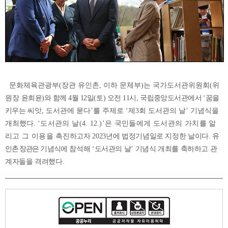
문화체육관광부(장관 유인촌, 이하 문체부)는 국가도서관위원회(위
원장
윤희윤
)
와 함께
4
월
12
일
(
토
)
오전
11
시
,
국립중앙도서관에서 ‘꿈을
키우는
씨앗, 도서관에 묻다
’를 주제로 ‘제3회 도서관의 날’ 기념식을
개최했다.
‘도서관의 날
(4. 12.)
’은 국민들에게 도서관의 가치를 알
리고 그 이용을
촉진하고자
2023
년에 법정기념일로 지정한 날이다
.
유
인촌 장관은
기념식에
참석해 ‘도서관의 날’ 기념식 개최를 축하하고 관
계자들을 격려했다.