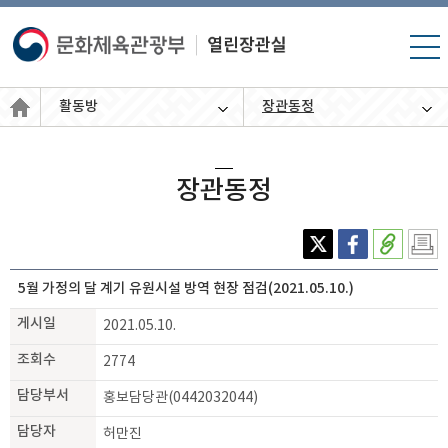
모바
일 메
뉴 열
활동방
장관동정
기
장관동정
X(엑
페이
주소
인쇄
스)
스북
복사
하기
5월 가정의 달 계기 유원시설 방역 현장 점검(2021.05.10.)
게시일
2021.05.10.
조회수
2774
담당부서
홍보담당관(0442032044)
담당자
허만진