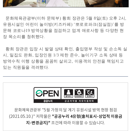
문화체육관광부
(
이하
문체부
)
황희
장관은
5
월
8
일
(
토
)
오후
2
시
,
유원시설인
어린이
놀이방
(
키즈카페
)
‘뽀로로파크
(
잠실점
)
’를
방
문해
코로나
19
방역상황을
점검하고
업계
애로사항
등
다양한
현
장
목소리를
청취했다
.
황희
장관은
입장
시
발열
상태
확인
,
출입명부
작성
및
손소독
실
시
,
밀집도
완화
,
입장인원
1/3
제한
준수
,
놀이기구
소독
상태
등
방역수칙
이행
상황을
꼼꼼히
살피고
,
이용객의
안전을
책임지고
있는
직원들을
격려했다
.
문화체육관광부 "5월 가정의 달 계기 유원시설 방역 현장 점검
"공공누리 4유형(출처표시-상업적 이용금
(2021.05.10.)" 저작물은
지-변경금지)"
조건에 따라 이용할 수 있습니다.