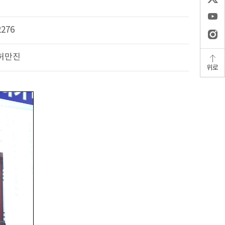
2276
허만진
위로