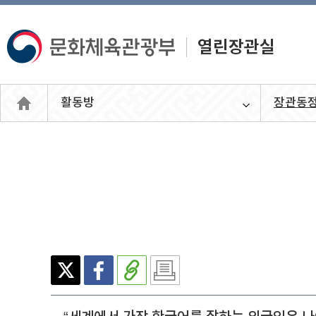
활동방
장관동
열린장관
실
X(엑
페이
주소
인쇄
스)
스북
복사
하기