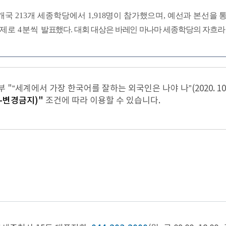
개국
213
개
세종학당에서
1,918
명이
참가했으며
,
예선과
본선을
제로
4
분씩
발표했다
.
대회
대상은
바레인
마나마
세종학당의
자흐라
"“세계에서 가장 한국어를 잘하는 외국인은 나야 나”(2020. 10.
-변경금지)"
조건에 따라 이용할 수 있습니다.