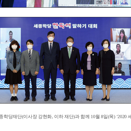
종학당재단
(
이사장
강현화
,
이하
재단
)
과
함께
10
월
8
일
(
목
)
‘
2020