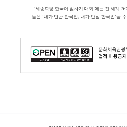
‘세종학당
한국어
말하기
대회’에는
전
세계
76
들은
‘내가
만난
한국인
,
내가
만날
한국인’을
주
문화체육관광부 
업적 이용금지