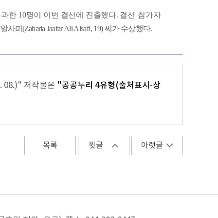
통과한
10
명이
이번
결선에
진출했다
.
결선
참가자
알사피
(Zaharia Jaafar
Ali Alsafi, 19)
씨가
수상했다
.
 08.)" 저작물은
"공공누리 4유형(출처표시-상
목록
윗글
아랫글