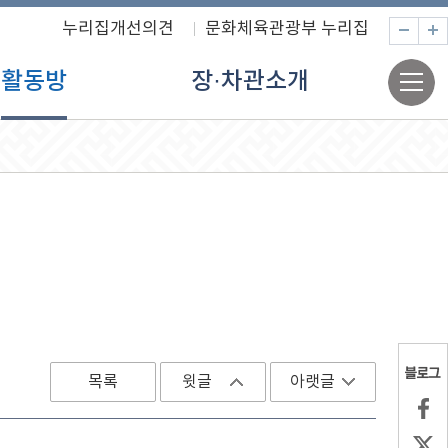
누리집개선의견
문화체육관광부 누리집
축
전
활동방
장·차관소개
체
메
뉴
목록
윗글
아랫글