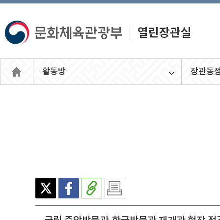
활동방
장관동
열린장관
실
X(엑
페이
주소
인쇄
스)
스북
복사
하기