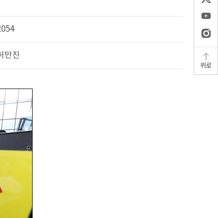
2054
허만진
위로