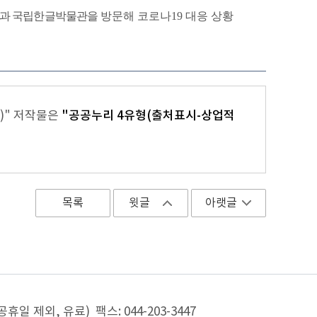
과
국립한글박물관을
방문해
코로나
19
대응
상황
.)" 저작물은
"공공누리 4유형(출처표시-상업적
목록
윗글
아랫글
, 공휴일 제외, 유료) 팩스: 044-203-3447