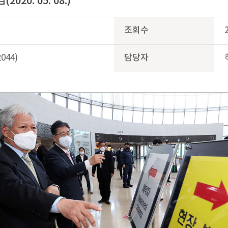
0. 05. 08.)
조회수
044)
담당자