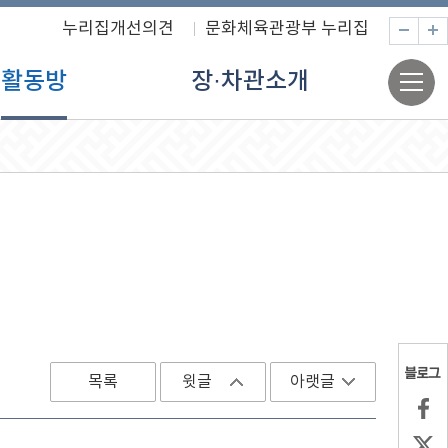
누리집개선의견
문화체육관광부 누리집
축
전
활동방
장·차관소개
체
메
뉴
목록
윗글
아랫글