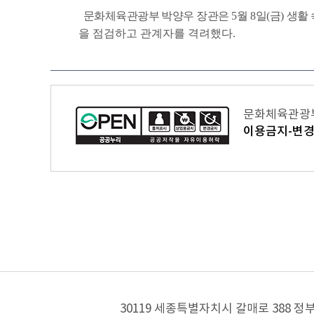
문화체육관광부
박양우
장관은
5
월
8
일
(
금
)
생활
을
점검하고
관계자를
격려했다
.
문화체육관광부 
이용금지-변경
30119 세종특별자치시 갈매로 388 정