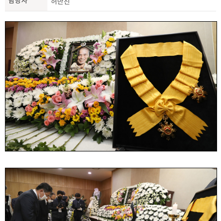
담당자
허만진