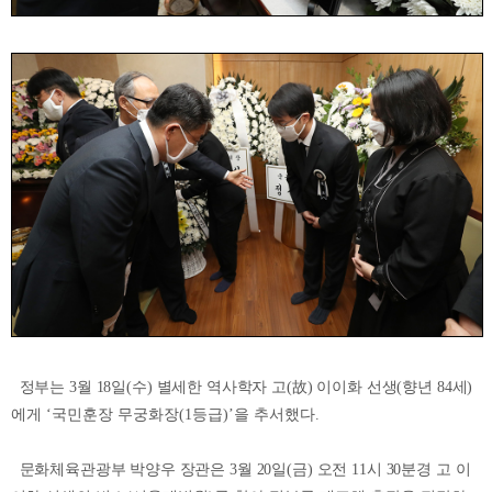
정부는
3
월
18
일
(
수
)
별세한
역사학자
고
(
故
)
이이화
선생
(
향년
84
세
)
에게
‘국민훈장
무궁화장
(1
등급
)
’을
추서했다.
문화체육관광부
박양우
장관은
3
월
20
일
(
금
)
오전
11
시
30
분경
고
이