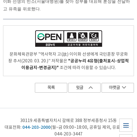
이화
선생의
빈소
(
서울대병원
)
를
찾아
정부를
대표해
훈장을
전달하
고
유족을
위로했다.
문화체육관광부 "역사학자 고(故) 이이화 선생에게 국민훈장 무궁화
"공공누리 4유형(출처표시-상업적
장 추서(2020. 03. 20.)" 저작물은
이용금지-변경금지)"
조건에 따라 이용할 수 있습니다.
목록
윗글
아랫글
30119 세종특별자치시 갈매로 388 정부세종청사 15동
044-203-2000
대표전화:
(월~금 09:00~18:00, 공휴일 제외, 유료) 팩스:
사이트
044-203-3447