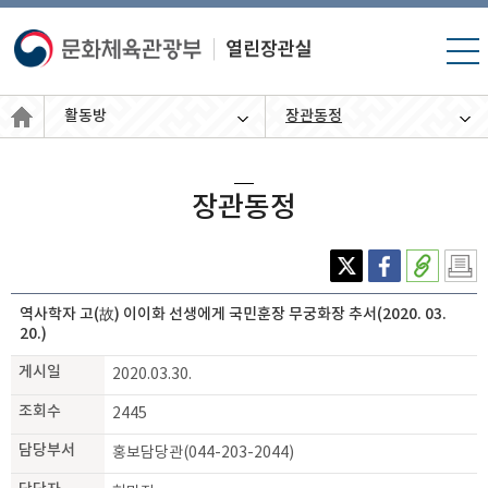
모바
일 메
뉴 열
활동방
장관동정
기
장관동정
X(엑
페이
주소
인쇄
스)
스북
복사
하기
역사학자 고(故) 이이화 선생에게 국민훈장 무궁화장 추서(2020. 03.
20.)
게시일
2020.03.30.
조회수
2445
담당부서
홍보담당관(044-203-2044)