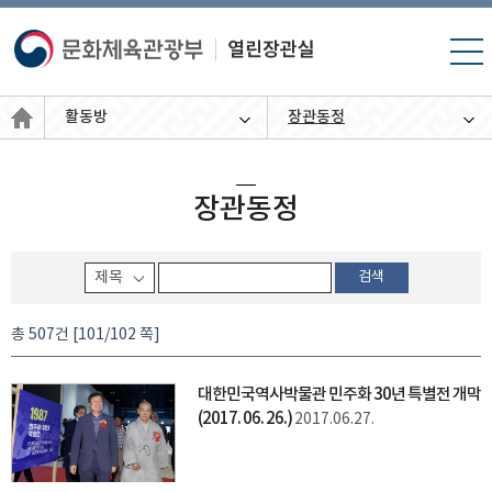
모바
일 메
뉴 열
활동방
장관동정
기
장관동정
검색
총 507건 [101/102 쪽]
대한민국역사박물관 민주화 30년 특별전 개막
(2017. 06. 26.)
2017.06.27.