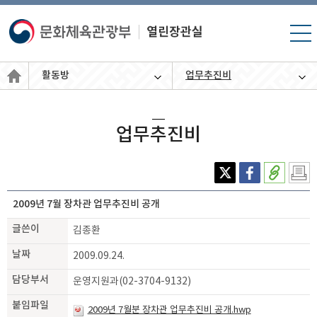
모바
일 메
뉴 열
활동방
업무추진비
기
업무추진비
X(엑
페이
주소
인쇄
스)
스북
복사
하기
2009년 7월 장차관 업무추진비 공개
글쓴이
김종환
날짜
2009.09.24.
담당부서
운영지원과(02-3704-9132)
붙임파일
2009년 7월분 장차관 업무추진비 공개.hwp