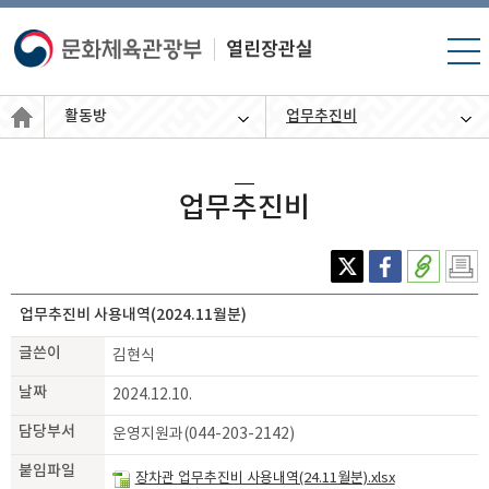
모바
일 메
뉴 열
활동방
업무추진비
기
업무추진비
X(엑
페이
주소
인쇄
스)
스북
복사
하기
업무추진비 사용내역(2024.11월분)
글쓴이
김현식
날짜
2024.12.10.
담당부서
운영지원과(044-203-2142)
붙임파일
장차관 업무추진비 사용내역(24.11월분).xlsx