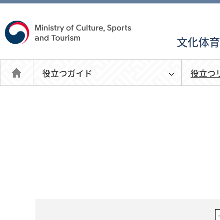
文化体
役
役立つガイド
役立つ
立
つ
Japanese
ガ
イ
ド