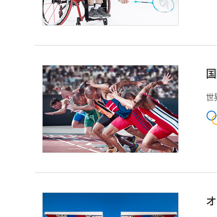
国
世
オ