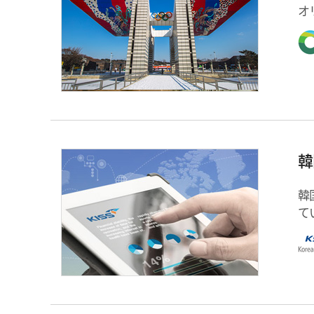
オ
韓
韓
て