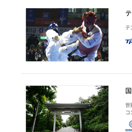
テ
テ
国
世
コ