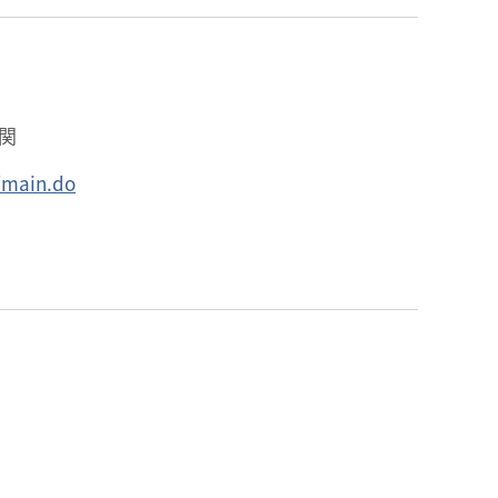
関
/main.do