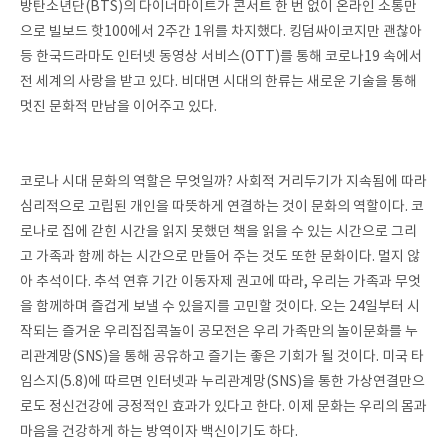
방탄소년단(BTS)의 다이너마이트가 콘서트 한 번 없이 온라인 소통만
으로 빌보드 핫100에서 2주간 1위를 차지했다. 킹덤싸이코지만 괜찮아
등 한국드라마도 인터넷 동영상 서비스(OTT)를 통해 코로나19 속에서
전 세계의 사랑을 받고 있다. 비대면 시대의 한류는 새로운 기술을 통해
멋진 문화적 만남을 이어주고 있다.
코로나 시대 문화의 역할은 무엇일까? 사회적 거리두기가 지속됨에 따라
심리적으로 고립된 개인을 따뜻하게 연결하는 것이 문화의 역할이다. 코
로나로 집에 갇힌 시간을 읽지 못했던 책을 읽을 수 있는 시간으로 그리
고 가족과 함께 하는 시간으로 만들어 주는 것도 또한 문화이다. 멀지 않
아 추석이다. 추석 연휴 기간 이동자제 권고에 따라, 우리는 가족과 무엇
을 함께하며 즐겁게 보낼 수 있을지를 고민할 것이다. 오는 24일부터 시
작되는 즐거운 우리집집콕놀이 공모전은 우리 가족만의 놀이문화를 누
리관계망(SNS)을 통해 공유하고 즐기는 좋은 기회가 될 것이다. 미국 타
임스지(5.8)에 따르면 인터넷과 누리관계망(SNS)을 통한 가상연결만으
로도 정신건강에 긍정적인 효과가 있다고 한다. 이제 문화는 우리의 몸과
마음을 건강하게 하는 방역이자 백신이기도 하다.