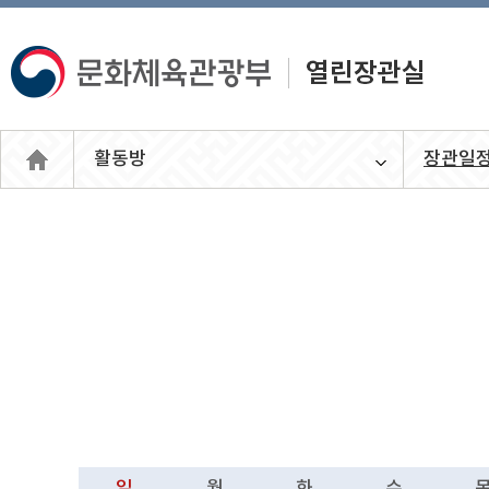
활동방
장관일
열린장관
실