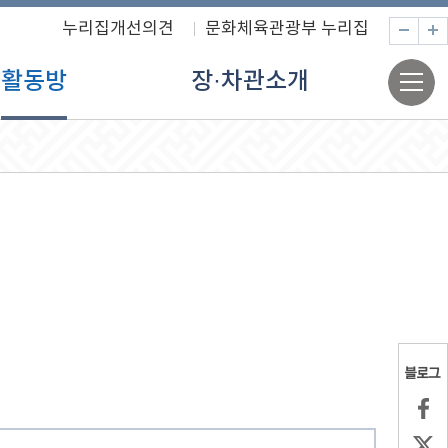
누리집개선의견
문화체육관광부 누리집
축
전
활동방
장·차관소개
체
메
뉴