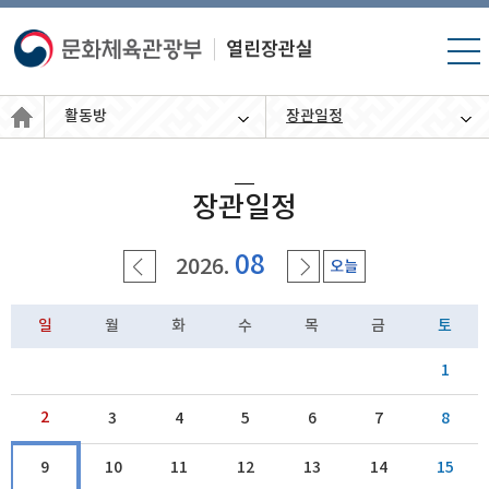
모바
일 메
뉴 열
활동방
장관일정
기
장관일정
08
2026.
일
월
화
수
목
금
토
1
2
3
4
5
6
7
8
9
10
11
12
13
14
15