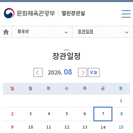
모바
일 메
뉴 열
활동방
장관일정
기
장관일정
08
2026.
일
월
화
수
목
금
토
1
2
3
4
5
6
7
8
9
10
11
12
13
15
14