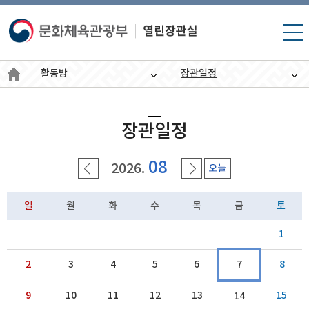
모바
일 메
뉴 열
활동방
장관일정
기
장관일정
08
2026.
일
월
화
수
목
금
토
1
2
3
4
5
6
7
8
9
10
11
12
13
15
14