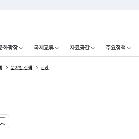
본문 바로가기
주메뉴 바로가기
 나라, 함께 행복한 대한민국
문화광장
국제교류
자료공간
주요정책
책
분야별 정책
관광
심 콘텐츠 설정하기
복사