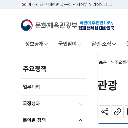
이 누리집은 대한민국 공식 전자정부 누리집입니다.
문화체육관광부
국민이 주인인
정보공개
국민참여
알림·소식
홈
주요정
주요정책
관광
업무계획
국정성과
관
공유하기
주소
분야별 정책