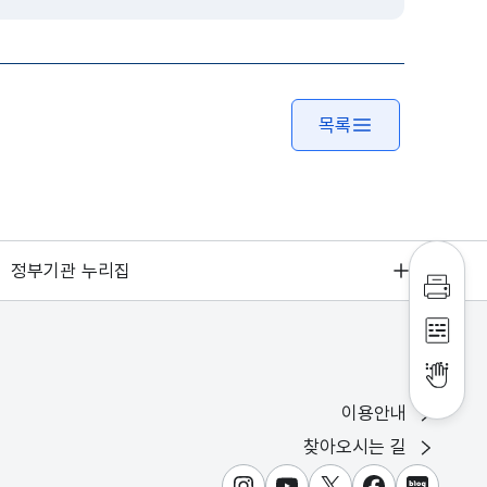
목록
정부기관 누리집
인쇄하
점자파
점자뷰
이용안내
찾아오시는 길