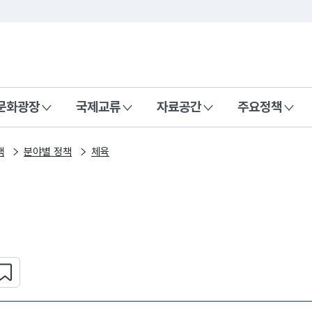
본문 바로가기
주메뉴 바로가기
 나라, 함께 행복한 대한민국
문화광장
국제교류
자료공간
주요정책
책
분야별 정책
체육
심 콘텐츠 설정하기
복사