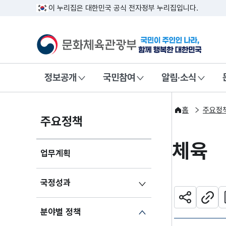
이 누리집은 대한민국 공식 전자정부 누리집입니다.
문화체육관광부
국민이 주인인
정보공개
국민참여
알림·소식
홈
주요정
주요정책
체육
업무계획
국정성과
관
공유하기
주소
분야별 정책