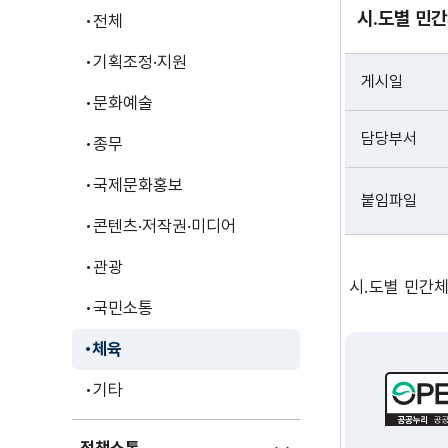
시.도별 민
전체
기획조정·지원
게시일
문화예술
담당부서
종무
국제문화홍보
붙임파일
콘텐츠·저작권·미디어
관광
시.도별 민간
국민소통
체육
기타