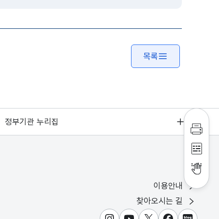
목록
정부기관 누리집
인쇄하
점자파
점자뷰
이용안내
찾아오시는 길