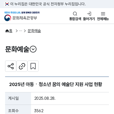
본문 바로가기
주메뉴 바로가기
이 누리집은 대한민국 공식 전자정부 누리집입니다.
국민이 주인인 나라, 함께 행복한
문화체육관광부
통합검색
들어가기
전체메뉴
주요정책
분야별 정책
홈
문화예술
문화예술
열기
관심 콘텐츠 설정하기
공유하기
주소복사
2025년 아동ㆍ청소년 꿈의 예술단 지원 사업 현황
게시일
2025.08.28.
조회수
3562