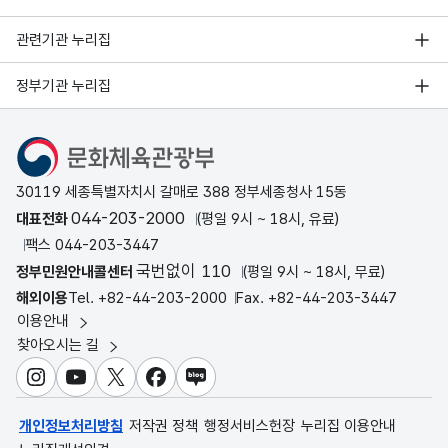
관련기관 누리집
정부기관 누리집
문화체육관광부
30119 세종특별자치시 갈매로 388 정부세종청사 15동
044-203-2000
대표전화
(평일 9시 ~ 18시, 유료)
팩스 044-203-3447
국번없이 110
정부민원안내콜센터
(평일 9시 ~ 18시, 무료)
해외이용
Tel. +82-44-203-2000
Fax. +82-44-203-3447
이용안내
찾아오시는 길
인스타그램
유튜브
X
페이스북
블로그
개인정보처리방침
저작권 정책
행정서비스헌장
누리집 이용안내