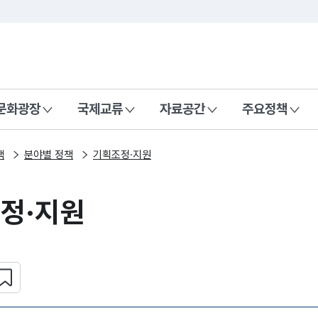
본문 바로가기
주메뉴 바로가기
 나라, 함께 행복한 대한민국
문화광장
국제교류
자료공간
주요정책
책
분야별 정책
기획조정·지원
정·지원
심 콘텐츠 설정하기
복사