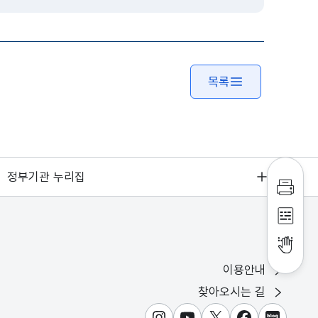
목록
정부기관 누리집
인쇄하
점자파
점자뷰
이용안내
찾아오시는 길