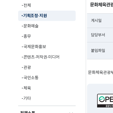
문화체육관광
전체
기획조정·지원
게시일
문화예술
담당부서
종무
국제문화홍보
붙임파일
콘텐츠·저작권·미디어
관광
문화체육관광부 
국민소통
체육
기타