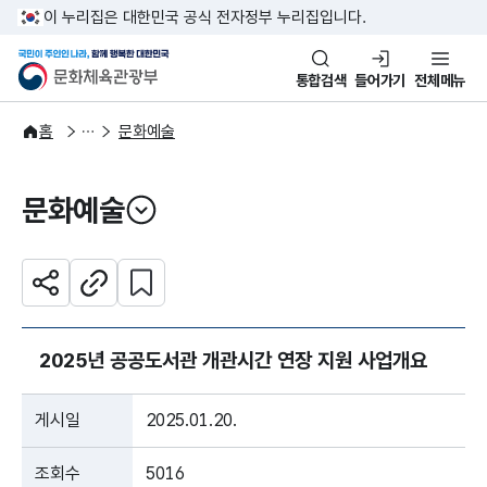
본문 바로가기
주메뉴 바로가기
이 누리집은 대한민국 공식 전자정부 누리집입니다.
국민이 주인인 나라, 함께 행복한
문화체육관광부
통합검색
들어가기
전체메뉴
주요정책
분야별 정책
홈
문화예술
문화예술
열기
관심 콘텐츠 설정하기
공유하기
주소복사
2025년 공공도서관 개관시간 연장 지원 사업개요
게시일
2025.01.20.
조회수
5016