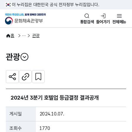
본문 바로가기
주메뉴 바로가기
이 누리집은 대한민국 공식 전자정부 누리집입니다.
국민이 주인인 나라, 함께 행복한
문화체육관광부
통합검색
들어가기
전체메뉴
주요정책
분야별 정책
홈
관광
관광
열기
관심 콘텐츠 설정하기
공유하기
주소복사
2024년 3분기 호텔업 등급결정 결과공개
게시일
2024.10.07.
조회수
1770