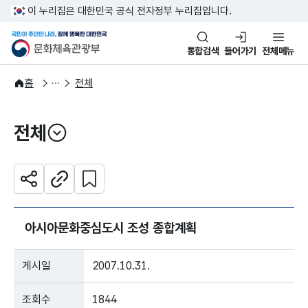
본문 바로가기
주메뉴 바로가기
이 누리집은 대한민국 공식 전자정부 누리집입니다.
국민이 주인인 나라, 함께 행복한
문화체육관광부
통합검색
들어가기
전체메뉴
주요정책
분야별 정책
홈
전체
전체
열기
관심 콘텐츠 설정하기
공유하기
주소복사
아시아문화중심도시 조성 종합계획
게시일
2007.10.31.
조회수
1844