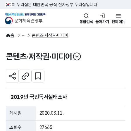
본문 바로가기
주메뉴 바로가기
이 누리집은 대한민국 공식 전자정부 누리집입니다.
국민이 주인인 나라, 함께 행복한
문화체육관광부
통합검색
들어가기
전체메뉴
주요정책
분야별 정책
홈
콘텐츠·저작권·미디어
콘텐츠·저작권·미디어
열기
관심 콘텐츠 설정하기
공유하기
주소복사
2019년 국민독서실태조사
게시일
2020.03.11.
조회수
27665